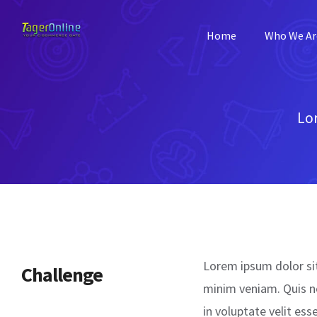
Skip
to
Home
Who We Ar
content
Lor
Lorem ipsum dolor sit
Challenge
minim veniam. Quis no
in voluptate velit ess